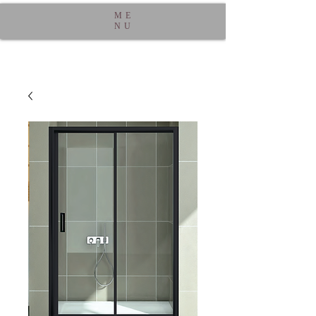
ME
NU