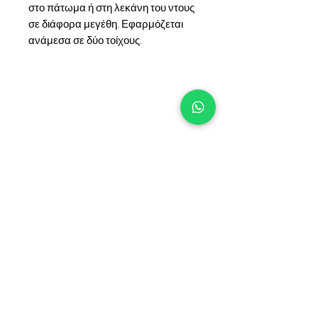
στο πάτωμα ή στη λεκάνη του ντους
σε διάφορα μεγέθη. Εφαρμόζεται
ανάμεσα σε δύο τοίχους.
+90 533 820 8888
ΓΡΑΜΜΗ ΕΝΗΜΕΡΩΣΗΣ
ΠΕΛΑΤΩΝ
ΕΠΙΚΟΙΝΩΝΙΑ
ΣΗΜΕΙΑ
ΠΩΛΗΣΗΣ
ΚΑΤΑΛΟΓΟΣ ΚΑΙ ΕΓΓΡΑΦΑ
ΣΧΕΤΙΚΑ ΜΕ