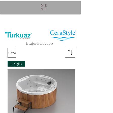
ME
NU
Etajerli Lavabo
Filtre
4 Kişilik