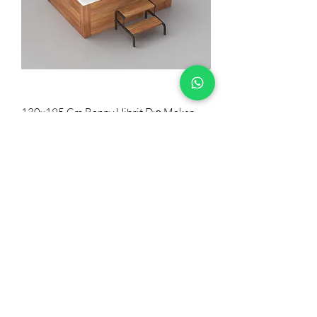
130x195 Cm Bonny Hibrit Dış Mekan
Havuzu
3 Kişilik