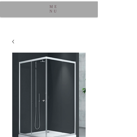
ME
NU