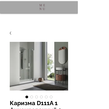
ME
NU
Каризма D111A 1