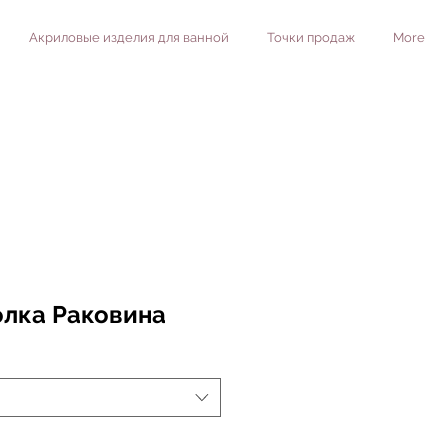
Акриловые изделия для ванной
Точки продаж
More
олка Раковина