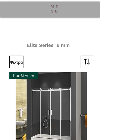
ME
NU
Elite Series 6 mm
Φίλτρο
Γυαλί 6mm