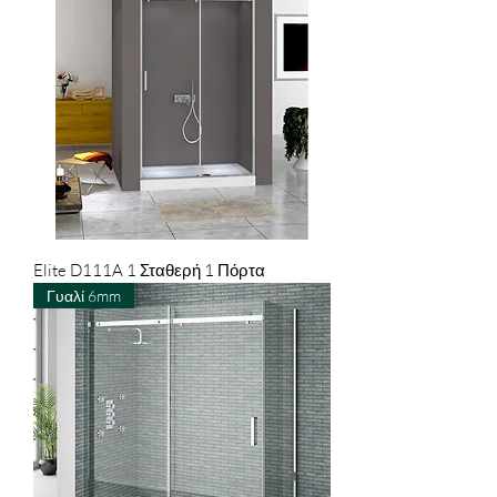
Elite D111A 1 Σταθερή 1 Πόρτα
Γυαλί 6mm