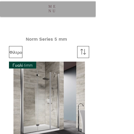
ME
NU
Norm Series 5 mm
Φίλτρο
Γυαλί 6mm