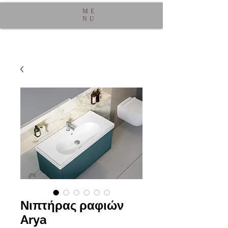
ME
NU
Νιπτήρας ραφιών
Arya