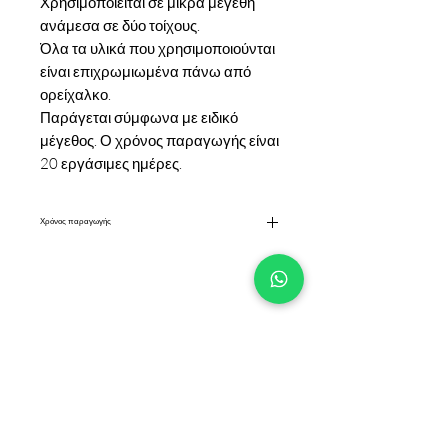
Χρησιμοποιείται σε μικρά μεγέθη
ανάμεσα σε δύο τοίχους.
Όλα τα υλικά που χρησιμοποιούνται
είναι επιχρωμιωμένα πάνω από
ορείχαλκο.
Παράγεται σύμφωνα με ειδικό
μέγεθος. Ο χρόνος παραγωγής είναι
20 εργάσιμες ημέρες.
Χρόνος παραγωγής
Ιδιωτικό Δεδομένου ότι παράγεται από
επίπεδα προφίλ και αξεσουάρ, έχει
φινίρισμα χρωμίου κατά παραγγελία και ο
χρόνος παράδοσης είναι 20 εργάσιμες
+90 533 820 8888
ημέρες.
ΓΡΑΜΜΗ ΕΝΗΜΕΡΩΣΗΣ
ΠΕΛΑΤΩΝ
ΕΠΙΚΟΙΝΩΝΙΑ