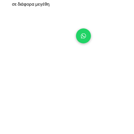
σε διάφορα μεγέθη.
+90 533 820 8888
ΓΡΑΜΜΗ ΕΝΗΜΕΡΩΣΗΣ
ΠΕΛΑΤΩΝ
ΕΠΙΚΟΙΝΩΝΙΑ
ΣΗΜΕΙΑ
ΠΩΛΗΣΗΣ
ΚΑΤΑΛΟΓΟΣ ΚΑΙ ΕΓΓΡΑΦΑ
ΣΧΕΤΙΚΑ ΜΕ
ΕΜΑΣ