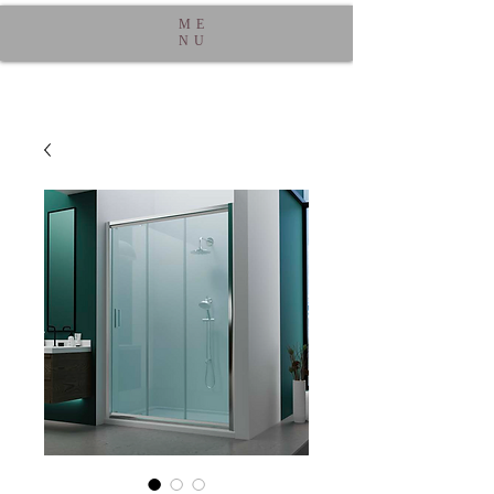
ME
NU