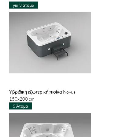
για 3 άτομα
Υβριδική εξωτερική πισίνα Novus
150x200 cm
5 Άτομα