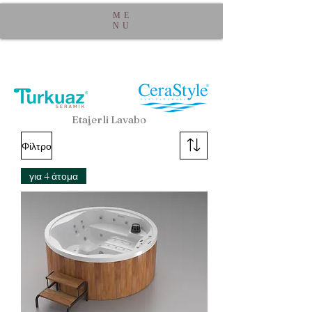
ME
NU
Etajerli Lavabo
Φίλτρο
για 4 άτομα