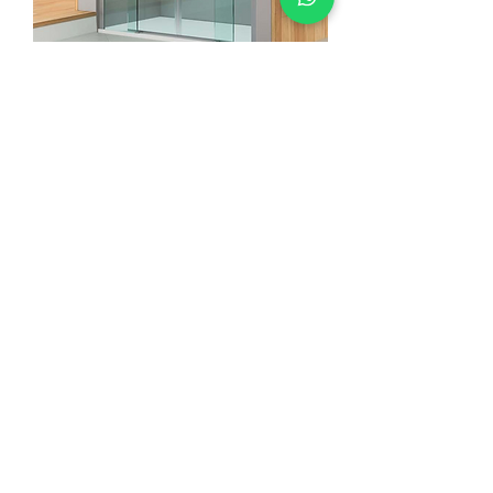
Bor Serisi D122A 2 Sabit 2 Kapı
+90 533 820 8888
MÜŞTERİ DANIŞMA HATTI
İLETİŞİM
SATIŞ NOKTALARI
KATALOG VE DÖKÜMANLAR
HAKKIMIZDA