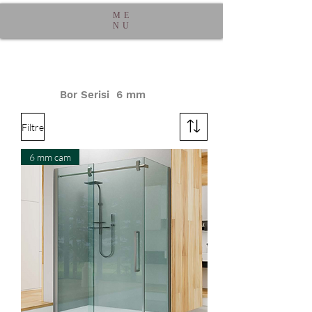
ME
NU
Bor Serisi 6 mm
Filtre
6 mm cam