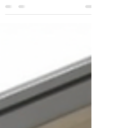
Duşakabin rulmanları kabin camlarının hareket
etmesini sağlayan parçalardır. Kabin üretiminde
kullanılan rulmanların kalitesi çok...