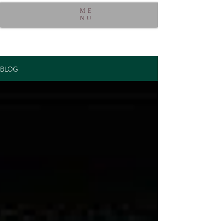
ME
NU
BLOG