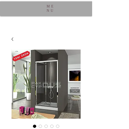
ME
NU