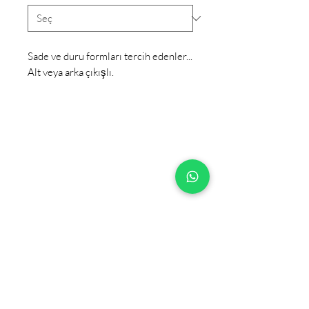
Sade ve duru formları tercih edenler...
Alt veya arka çıkışlı.
+90 533 820 8888
MÜŞTERİ DANIŞMA HATTI
İLETİŞİM
SATIŞ NOKTALARI
KATALOG VE DÖKÜMANLAR
HAKKIMIZDA