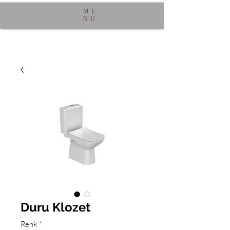
ME
NU
Duru Klozet
Renk
*