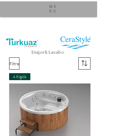
ME
NU
Etajerli Lavabo
Filtre
4 Kişilik