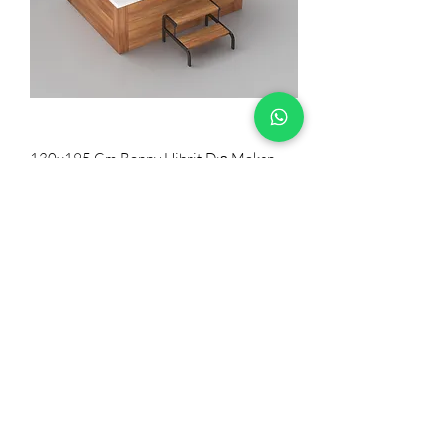
130x195 Cm Bonny Hibrit Dış Mekan
Havuzu
3 Kişilik