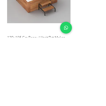
130x195 Cm Bonny Hibrit Dış Mekan
Havuzu
3 Kişilik