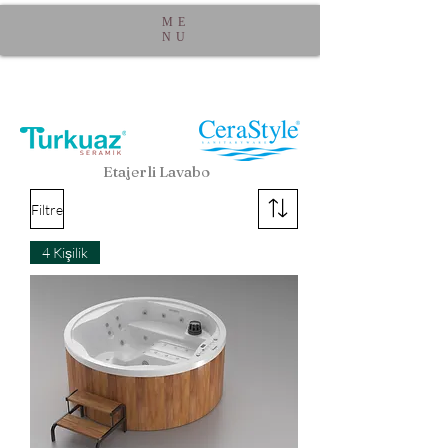
ME
NU
Etajerli Lavabo
Filtre
4 Kişilik