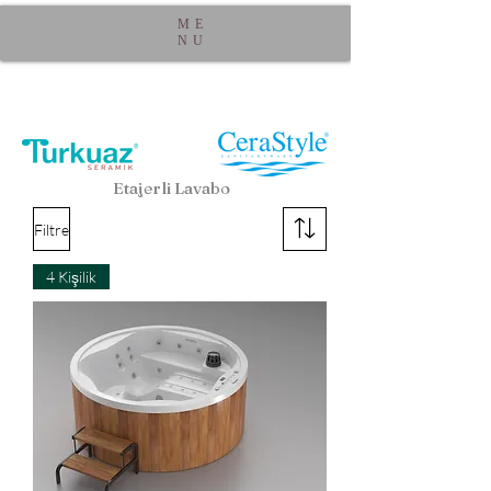
ME
NU
Etajerli Lavabo
Filtre
4 Kişilik