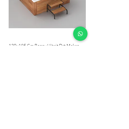
130x195 Cm Bonny Hibrit Dış Mekan
Havuzu
3 Kişilik